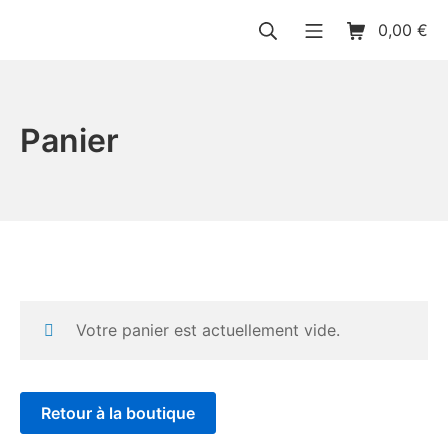
Aller
Rechercher
Menu mobile
Panier d’acha
0,00
€
au
Dilocgames
contenu
Panier
Votre panier est actuellement vide.
Retour à la boutique