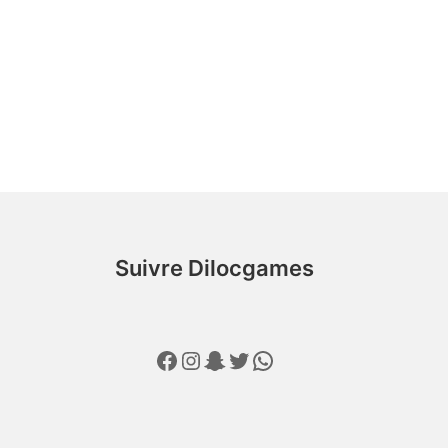
c
Suivre Dilocgames
Facebook
Instagram
Snapchat
Twitter
WhatsApp