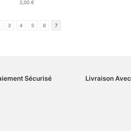
2,00
€
3
4
5
6
7
aiement Sécurisé
Livraison Ave