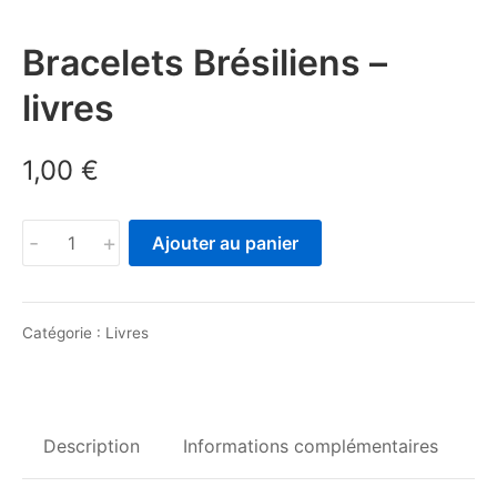
Bracelets Brésiliens –
livres
1,00
€
quantité
-
+
Ajouter au panier
de
Bracelets
Brésiliens
Catégorie :
Livres
-
livres
Description
Informations complémentaires