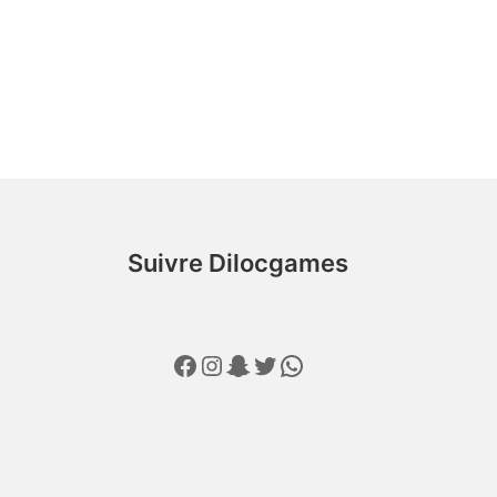
c
Suivre Dilocgames
Facebook
Instagram
Snapchat
Twitter
WhatsApp