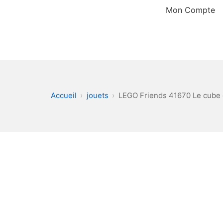
Aller
Mon Compte
au
contenu
Dilocgames
Accueil
jouets
LEGO Friends 41670 Le cube 