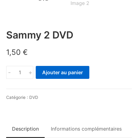
Sammy 2 DVD
1,50
€
quantité
-
+
Ajouter au panier
de
Sammy
2
Catégorie :
DVD
DVD
Description
Informations complémentaires