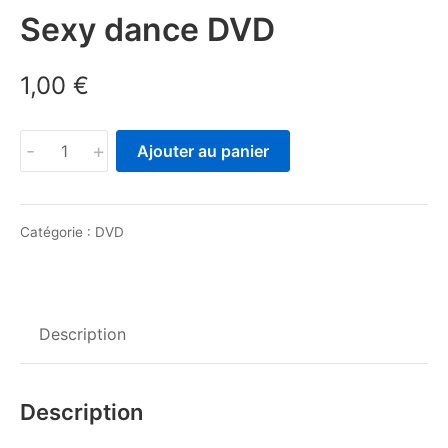
Sexy dance DVD
1,00
€
quantité
-
+
Ajouter au panier
de
Sexy
dance
Catégorie :
DVD
DVD
Description
Description