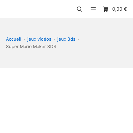
Aller
Rechercher
Menu mobile
Panier d’acha
0,00
€
au
Dilocgames
contenu
Accueil
jeux vidéos
jeux 3ds
Super Mario Maker 3DS