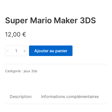
Super Mario Maker 3DS
12,00
€
quantité
-
+
Ajouter au panier
de
Super
Mario
Catégorie :
jeux 3ds
Maker
3DS
Description
Informations complémentaires